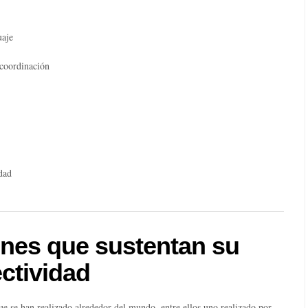
uaje
 coordinación
dad
ones que sustentan su
ectividad
que se han realizado alrededor del mundo, entre ellos uno realizado por