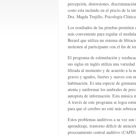
percepción, distorsiones, discriminación
costo esta incluido en el precio de la 
Dra. Magda Trujillo, Psicología Clínica
Los resultados de las pruebas permiten e
más conveniente para regular el modula
Berard que utiliza un sistema de filtrac
molesten al participante con el fin de t
El programa de estimulación y reeduca
sus siglas en inglés utiliza una varieda
filtrada al momento y de acuerdo a la n
graves y agudos, fuertes y suaves con un
habituación. Es una especie de gimnasia
atenta y uniformar los umbrales de perc
autopista de información. Esta música m
A través de este programa se logra estim
para que el cerebro no esté más sobrec
Estos problemas auditivos a su vez son
aprendizaje, trastorno déficit de atenci
procesamiento central auditivo (CAPD), 