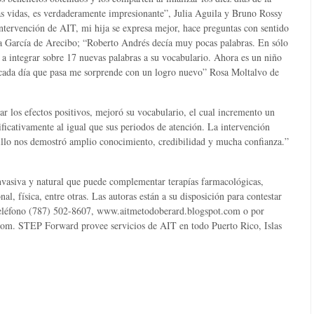
s vidas, es verdaderamente impresionante”, Julia Aguila y Bruno Rossy
intervención de AIT, mi hija se expresa mejor, hace preguntas con sentido
ia García de Arecibo; “Roberto Andrés decía muy pocas palabras. En sólo
a integrar sobre 17 nuevas palabras a su vocabulario. Ahora es un niño
 cada día que pasa me sorprende con un logro nuevo” Rosa Moltalvo de
 los efectos positivos, mejoró su vocabulario, el cual incremento un
icativamente al igual que sus periodos de atención. La intervención
illo nos demostró amplio conocimiento, credibilidad y mucha confianza.”
.
nvasiva y natural que puede complementar terapías farmacológicas,
al, física, entre otras. Las autoras están a su disposición para contestar
 teléfono (787) 502-8607, www.aitmetodoberard.blogspot.com o por
com. STEP Forward provee servicios de AIT en todo Puerto Rico, Islas