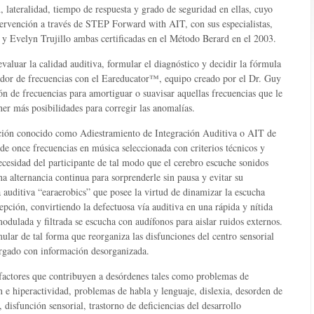
, lateralidad, tiempo de respuesta y grado de seguridad en ellas, cuyo
intervención a través de STEP Forward with AIT, con sus especialistas,
 y Evelyn Trujillo ambas certificadas en el Método Berard en el 2003.
valuar la calidad auditiva, formular el diagnóstico y decidir la fórmula
dor de frecuencias con el Eareducator™, equipo creado por el Dr. Guy
ión de frecuencias para amortiguar o suavisar aquellas frecuencias que le
ener más posibilidades para corregir las anomalías.
ción conocido como Adiestramiento de Integración Auditiva o AIT de
d de once frecuencias en música seleccionada con criterios técnicos y
ecesidad del participante de tal modo que el cerebro escuche sonidos
a alternancia continua para sorprenderle sin pausa y evitar su
 auditiva “earaerobics” que posee la virtud de dinamizar la escucha
epción, convirtiendo la defectuosa vía auditiva en una rápida y nítida
odulada y filtrada se escucha con audífonos para aislar ruidos externos.
ular de tal forma que reorganiza las disfunciones del centro sensorial
argado con información desorganizada.
 factores que contribuyen a desórdenes tales como problemas de
ón e hiperactividad, problemas de habla y lenguaje, dislexia, desorden de
disfunción sensorial, trastorno de deficiencias del desarrollo