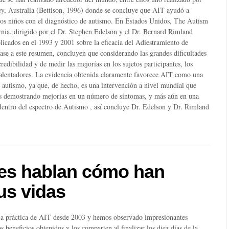
y, Australia (Bettison, 1996) donde se concluye que AIT ayudó a
chos niños con el diagnóstico de autismo. En Estados Unidos, The Autism
rnia, dirigido por el Dr. Stephen Edelson y el Dr. Bernard Rimland
icados en el 1993 y 2001 sobre la eficacia del Adiestramiento de
ase a este resumen, concluyen que considerando las grandes dificultades
edibilidad y de medir las mejorías en los sujetos participantes, los
y alentadores. La evidencia obtenida claramente favorece AIT como una
 autismo, ya que, de hecho, es una intervención a nivel mundial que
os demostrando mejorías en un número de síntomas, y más aún en una
 dentro del espectro de Autismo , así concluye Dr. Edelson y Dr. Rimland
res hablan cómo han
us vidas
la práctica de AIT desde 2003 y hemos observado impresionantes
 beneficios obtenidos y los comparten al finalizar los diez días de la